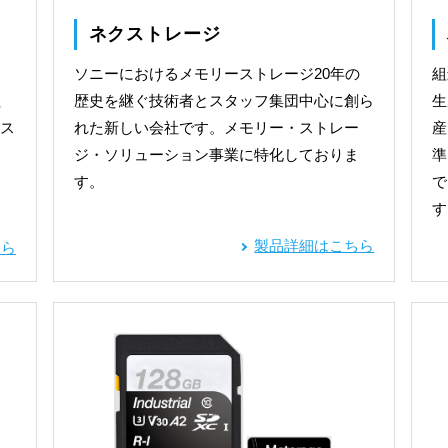
ネクストレージ
ソニーにおけるメモリーストレージ20年の
組
社
歴史を継ぐ技術者とスタッフ集団中心に創ら
生
ス
れた新しい会社です。メモリー・
ストレー
産
ジ・ソリューション事業に特化しておりま
準
す。
で
す
製品詳細はこちら
ちら