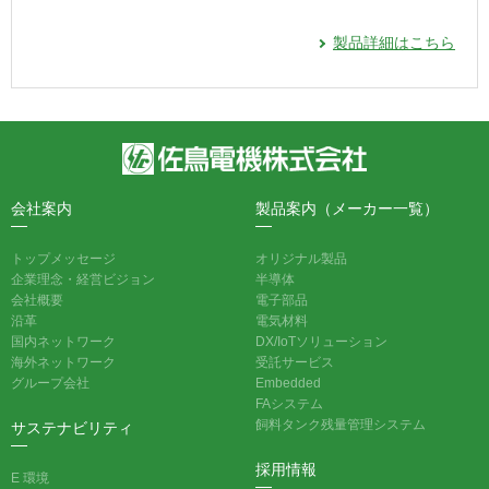
製品詳細はこちら
会社案内
製品案内（メーカー一覧）
トップメッセージ
オリジナル製品
企業理念・経営ビジョン
半導体
会社概要
電子部品
沿革
電気材料
国内ネットワーク
DX/IoTソリューション
海外ネットワーク
受託サービス
グループ会社
Embedded
FAシステム
飼料タンク残量管理システム
サステナビリティ
採用情報
E 環境