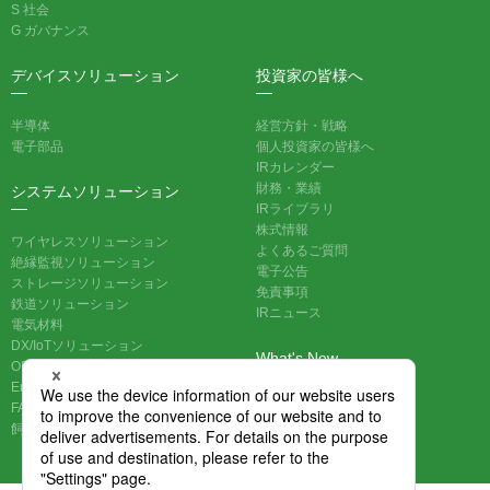
S 社会
G ガバナンス
デバイスソリューション
投資家の皆様へ
半導体
経営方針・戦略
電子部品
個人投資家の皆様へ
IRカレンダー
財務・業績
システムソリューション
IRライブラリ
株式情報
ワイヤレスソリューション
よくあるご質問
絶縁監視ソリューション
電子公告
ストレージソリューション
免責事項
鉄道ソリューション
IRニュース
電気材料
DX/IoTソリューション
What's New
ODM/EMS受託開発ソリューション
Embedded
FAシステム
お問い合わせ一覧
飼料タンク残量管理システム