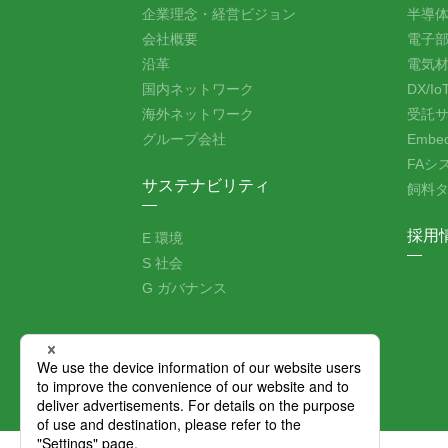
企業理念・経営ビジョン
半導
会社概要
電子
沿革
電気
国内ネットワーク
DX/
海外ネットワーク
受託
グループ会社
Embe
FAシ
サステナビリティ
飼料
採用
E 環境
S 社会
G ガバナンス