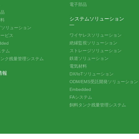
体
電子部品
部品
システムソリューション
材料
IoTソリューション
ワイヤレスソリューション
サービス
絶縁監視ソリューション
dded
ストレージソリューション
ステム
鉄道ソリューション
タンク残量管理システム
電気材料
情報
DX/IoTソリューション
ODM/EMS受託開発ソリューション
Embedded
FAシステム
飼料タンク残量管理システム